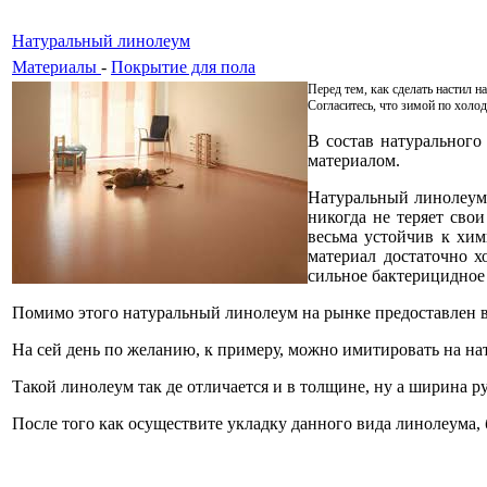
Натуральный линолеум
Материалы
-
Покрытие для пола
Перед тем, как сделать настил н
Согласитесь, что зимой по холо
В состав натурального
материалом.
Натуральный линолеум с
никогда не теряет сво
весьма устойчив к хим
материал достаточно х
сильное бактерицидное 
Помимо этого натуральный линолеум на рынке предоставлен в
На сей день по желанию, к примеру, можно имитировать на н
Такой линолеум так де отличается и в толщине, ну а ширина р
После того как осуществите укладку данного вида линолеума, 