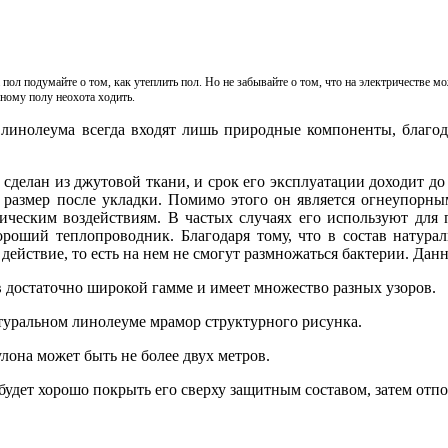
а пол подумайте о том, как утеплить пол. Но не забывайте о том, что на электричестве 
дному полу неохота ходить.
 линолеума всегда входят лишь природные компоненты, благо
делан из джутовой ткани, и срок его эксплуатации доходит до 
и размер после укладки. Помимо этого он является огнеупорн
ическим воздействиям. В частых случаях его используют для
ороший теплопроводник. Благодаря тому, что в состав натура
действие, то есть на нем не смогут размножаться бактерии. Дан
 достаточно широкой гамме и имеет множество разных узоров.
атуральном линолеуме мрамор структурного рисунка.
улона может быть не более двух метров.
будет хорошо покрыть его сверху защитным составом, затем отпо