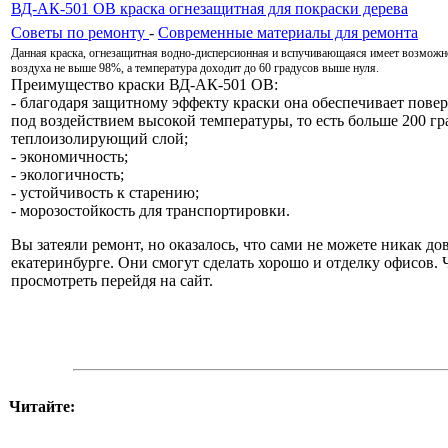
ВД-АК-501 ОВ краска огнезащитная для покраски дерева
Советы по ремонту
-
Современные материалы для ремонта
Данная краска, огнезащитная водно-дисперсионная и вспучивающаяся имеет возможн
воздуха не выше 98%, а температура доходит до 60 градусов выше нуля.
Преимущество краски ВД-АК-501 ОВ:
- благодаря защитному эффекту краски она обеспечивает пове
под воздействием высокой температуры, то есть больше 200 г
теплоизолирующий слой;
- экономичность;
- экологичность;
- устойчивость к старению;
- морозостойкость для транспортировки.
Вы затеяли ремонт, но оказалось, что сами не можете никак до
екатеринбурге. Они смогут сделать хорошо и отделку офисов
просмотреть перейдя на сайт.
Читайте: